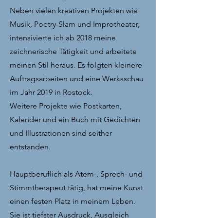
Neben vielen kreativen Projekten wie
Musik, Poetry-Slam und Improtheater,
intensivierte ich ab 2018 meine
zeichnerische Tätigkeit und arbeitete
meinen Stil heraus. Es folgten kleinere
Auftragsarbeiten und eine Werksschau
im Jahr 2019 in Rostock.
Weitere Projekte wie Postkarten,
Kalender und ein Buch mit Gedichten
und Illustrationen sind seither
entstanden.
Hauptberuflich als Atem-, Sprech- und
Stimmtherapeut tätig, hat meine Kunst
einen festen Platz in meinem Leben.
Sie ist tiefster Ausdruck, Ausgleich