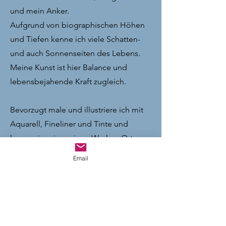
und mein Anker.
Aufgrund von biographischen Höhen
und Tiefen kenne ich viele Schatten-
und auch Sonnenseiten des Lebens.
Meine Kunst ist hier Balance und
lebensbejahende Kraft zugleich.
Bevorzugt male und illustriere ich mit
Aquarell, Fineliner und Tinte und
konserviere in meinen Werken Orte,
Eindrücke und meinen Humor mit
Email
feinen Strichen und Farben. Am Meer
aufgewachsen, fühle ich mich mit
allerlei maritimen Motiven verbunden.
Ob die Windflüchter vom Darß,
Möwen mit Wortwitzen oder das